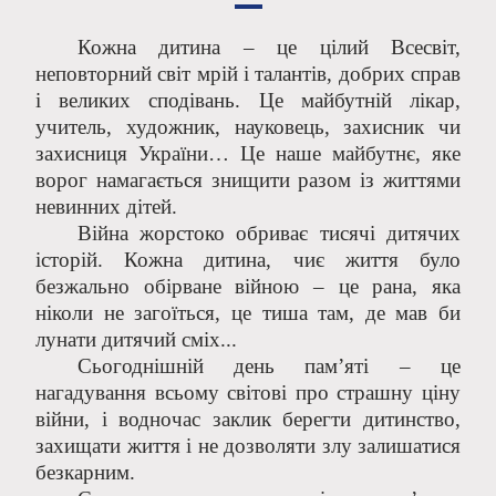
Кожна дитина – це цілий Всесвіт,
неповторний світ мрій і талантів, добрих справ
і великих сподівань. Це майбутній лікар,
учитель, художник, науковець, захисник чи
захисниця України… Це наше майбутнє, яке
ворог намагається знищити разом із життями
невинних дітей.
Війна жорстоко обриває тисячі дитячих
історій. Кожна дитина, чиє життя було
безжально обірване війною – це рана, яка
ніколи не загоїться, це тиша там, де мав би
лунати дитячий сміх...
Сьогоднішній день пам’яті – це
нагадування всьому світові про страшну ціну
війни, і водночас заклик берегти дитинство,
захищати життя і не дозволяти злу залишатися
безкарним.