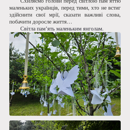
Схиляємо голови перед світлою пам’яттю
маленьких українців, перед тими, хто не встиг
здійснити свої мрії, сказати важливі слова,
побачити доросле життя…
Світла пам’ять маленьким янголам.