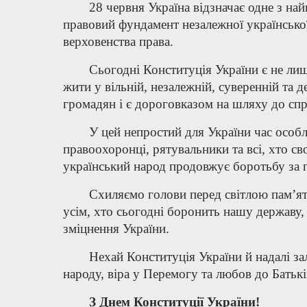
28 червня Україна відзначає одне з на
правовий фундамент незалежної української
верховенства права.
Сьогодні Конституція України є не ли
жити у вільній, незалежній, суверенній та
громадян і є дороговказом на шляху до спр
У цей непростий для України час особл
правоохоронці, рятувальники та всі, хто св
український народ продовжує боротьбу за п
Схиляємо голови перед світлою пам’ят
усім, хто сьогодні боронить нашу державу,
зміцнення України.
Нехай Конституція України й надалі за
народу, віра у Перемогу та любов до Бать
З Днем Конституції України!