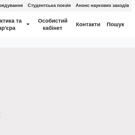
рядування
Студентська поезія
Анонс наукових заходів
ктика та
Особистий
Контакти
Пошук
ар'єра
кабінет
и