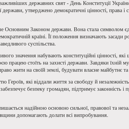
йважливіших державних свят - День Конституції Україн
 держави, утверджено демократичні цінності, права і
ше Основним Законом держави. Вона стала символом єд
 демократичній країні. Її положення визначають засади
аведливого суспільства.
ивого значення набувають конституційні цінності, які
оєю працею стоїть на захисті держави. Завдяки їхній м
раво жити на своїй землі, будувати власне майбутнє та
тю Героїв, які віддали життя за свободу й незалежніс
 забезпечує безпеку громадян, підтримує законність і
лишається надійною основою сильної, правової та неза
ківщини допомагають долати всі випробування.