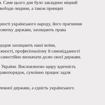
и. Саме цього дня було закладено міцний
 свободи людини, а також принцип
ності українського народу, його прагнення
 розвитку держави, захищають права
 щодня захищають наші воїни,
ужності, професіоналізму й самовідданості
 самостійно визначати долю своєї держави.
ть України. Висловлюємо щиру вдячність
 правопорядок, сумлінно працює задля
лежної держави, а єдність українського