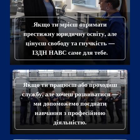
Якщо ти мрієш отримати
престижну юридичну освіту, але
цінуєш свободу та гнучкість —
ІЗДН НАВС саме для тебе.
Якщо ти працюєш або проходиш
службу, але хочеш розвиватися —
ми допоможемо поєднати
навчання з професійною
діяльністю.