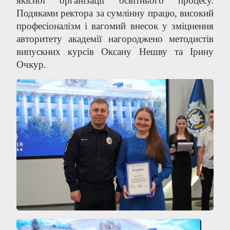
якісної організації освітнього процесу.
Подяками ректора за сумлінну працю, високий
професіоналізм і вагомий внесок у зміцнення
авторитету академії нагороджено методистів
випускних курсів Оксану Нешву та Ірину
Очкур.