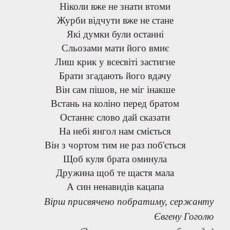
Ніколи вже не знати втоми
Журби відчути вже не стане
Які думки були останні
Сльозами мати його вмиє
Лиш крик у всесвіті застигне
Брати згадають його вдачу
Він сам пішов, не міг інакше
Встань на коліно перед братом
Останнє слово дай сказати
На небі янгол нам сміється
Він з чортом тим не раз поб'ється
Щоб куля брата оминула
Дружина щоб те щастя мала
А син ненавидів кацапа
Вірш присвячено побратиму, сержанту
Євгену Гоголю