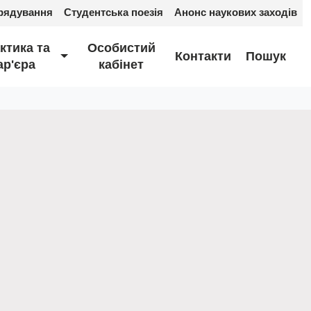
рядування
Студентська поезія
Анонс наукових заходів
ктика та
Особистий
Контакти
Пошук
ар'єра
кабінет