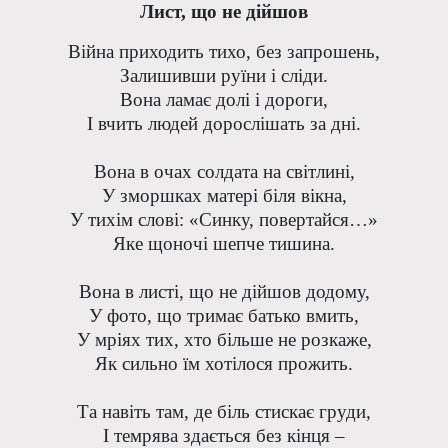
Лист, що не дійшов
Війна приходить тихо, без запрошень,
Залишивши руїни і сліди.
Вона ламає долі і дороги,
І вчить людей дорослішать за дні.
Вона в очах солдата на світлині,
У зморшках матері біля вікна,
У тихім слові: «Синку, повертайся…»
Яке щоночі шепче тишина.
Вона в листі, що не дійшов додому,
У фото, що тримає батько вмить,
У мріях тих, хто більше не розкаже,
Як сильно їм хотілося прожить.
Та навіть там, де біль стискає груди,
І темрява здається без кінця –