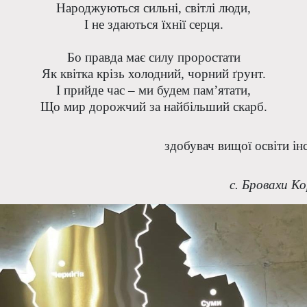
Народжуються сильні, світлі люди,
І не здаються їхнії серця.
Бо правда має силу проростати
Як квітка крізь холодний, чорний ґрунт.
І прийде час – ми будем пам’ятати,
Що мир дорожчий за найбільший скарб.
здобувач вищої освіти ін
с. Бровахи Ко